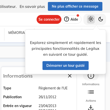
ilisateur.
En savoir plus
Ne plus afficher ce message
help
light_mode
dark_mode
Se connecter
Aide
MÉMORIAL C
TRAITÉS
PROJETS
TEXTES UE
Explorez simplement et rapidement les
principales fonctionnalités de Legilux
Lancer la recherche
Filtres
en suivant ce tour guidé.
Démarrer un tour guidé
info
close
Informations
Fermer la barre latéra
Informations
Type
Règlement de l'UE
list
Publication
26/11/2012
Actions
save_alt
Entrée en vigueur
23/04/2013