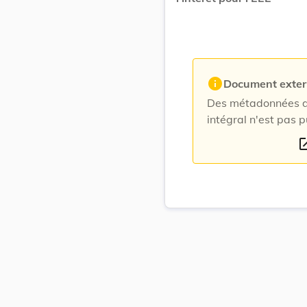
info
Document exte
Des métadonnées du
intégral n'est pas p
open_i