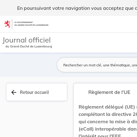
Règlement délégué (UE) n ° 305/2013 de la Commi... - Legil
En poursuivant votre navigation vous acceptez que des
Aller au contenu
Journal officiel
du Grand-Duché de Luxembourg
arrow_back
Règlement de l'UE
Retour accueil
Règlement délégué (UE) 
complétant la directive 
qui concerne la mise à d
(eCall) interopérable da
l'intérêt pour l'EEE