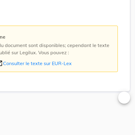
rne
 document sont disponibles; cependant le texte
ublié sur Legilux. Vous pouvez :
n_new
Consulter le texte sur EUR-Lex
Changer