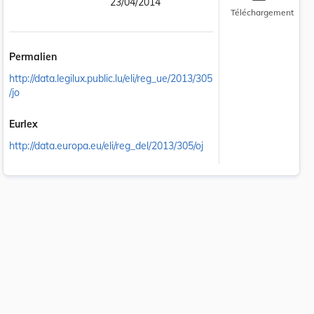
23/04/2014
Téléchargement
Permalien
http://data.legilux.public.lu/eli/reg_ue/2013/305
/jo
Eurlex
http://data.europa.eu/eli/reg_del/2013/305/oj
 la taille du texte