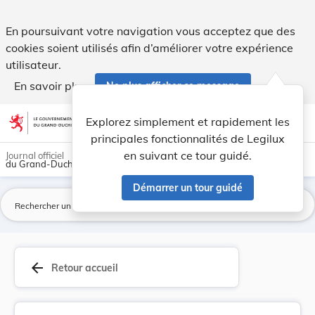
Règlement (UE) 2021/1147 du Parlement européen ... - Legi
En poursuivant votre navigation vous acceptez que des
cookies soient utilisés afin d’améliorer votre expérience
utilisateur.
En savoir plus
Ne plus afficher ce message
Aller au contenu
help
light_mode
dark_mode
account_circle
Explorez simplement et rapidement les
Aide
principales fonctionnalités de Legilux
en suivant ce tour guidé.
Journal officiel
du Grand-Duché de Luxembourg
Démarrer un tour guidé
La
arrow_back
Retour accueil