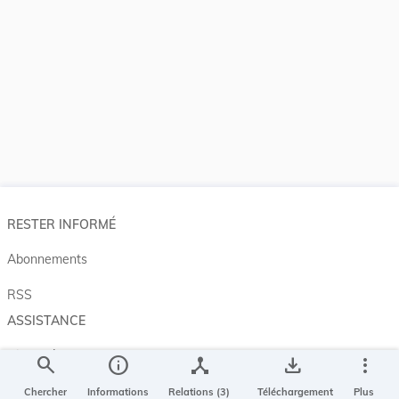
RESTER INFORMÉ
Abonnements
RSS
ASSISTANCE
Aide et à propos
search
info
device_hub
save_alt
more_vert
Projet Casemates
Chercher
Informations
Relations (3)
Téléchargement
Plus