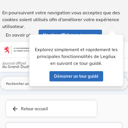
Règlement (UE) 2021/2142 de la Commission du 3 ... - Legil
En poursuivant votre navigation vous acceptez que des
cookies soient utilisés afin d’améliorer votre expérience
utilisateur.
En savoir plus
Ne plus afficher ce message
Aller au contenu
help
light_mode
dark_mode
account_circle
Explorez simplement et rapidement les
Aide
principales fonctionnalités de Legilux
en suivant ce tour guidé.
Journal officiel
du Grand-Duché de Luxembourg
Démarrer un tour guidé
La
arrow_back
Retour accueil