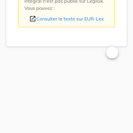
intégral n'est pas publié sur Legilux.
Vous pouvez :
open_in_new
Consulter le texte sur EUR-Lex
Changer la t