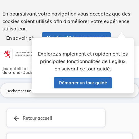
Règlement délégué (UE) 2022/201 de la Commissio... - Legi
En poursuivant votre navigation vous acceptez que des
cookies soient utilisés afin d’améliorer votre expérience
utilisateur.
En savoir plus
Ne plus afficher ce message
Aller au contenu
help
light_mode
dark_mode
account_circle
Explorez simplement et rapidement les
Aide
principales fonctionnalités de Legilux
en suivant ce tour guidé.
Journal officiel
du Grand-Duché de Luxembourg
Démarrer un tour guidé
La
arrow_back
Retour accueil