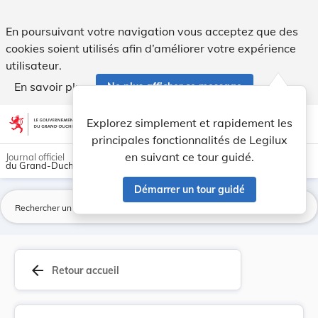
Règlement d’exécution (UE) 2022/842 de la Commi... - Legil
En poursuivant votre navigation vous acceptez que des
cookies soient utilisés afin d’améliorer votre expérience
utilisateur.
En savoir plus
Ne plus afficher ce message
Aller au contenu
help
light_mode
dark_mode
account_circle
Explorez simplement et rapidement les
Aide
principales fonctionnalités de Legilux
en suivant ce tour guidé.
Journal officiel
du Grand-Duché de Luxembourg
Démarrer un tour guidé
La
arrow_back
Retour accueil