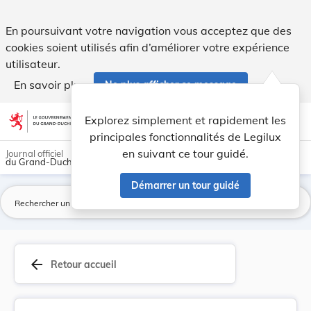
Règlement délégué (UE) 2023/1184 de la Commissi... - Legi
En poursuivant votre navigation vous acceptez que des
cookies soient utilisés afin d’améliorer votre expérience
utilisateur.
En savoir plus
Ne plus afficher ce message
Aller au contenu
help
light_mode
dark_mode
account_circle
Explorez simplement et rapidement les
Aide
principales fonctionnalités de Legilux
en suivant ce tour guidé.
Journal officiel
du Grand-Duché de Luxembourg
Démarrer un tour guidé
La
arrow_back
Retour accueil