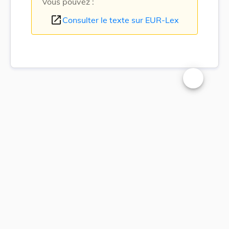
Vous pouvez :
open_in_new
Consulter le texte sur EUR-Lex
Changer la t