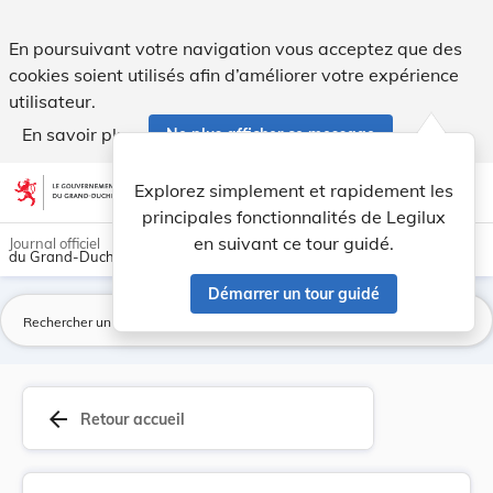
Règlement (UE) 2023/1565 du Conseil du 28 juill... - Legilux
En poursuivant votre navigation vous acceptez que des
cookies soient utilisés afin d’améliorer votre expérience
utilisateur.
En savoir plus
Ne plus afficher ce message
Aller au contenu
help
light_mode
dark_mode
account_circle
Explorez simplement et rapidement les
Aide
principales fonctionnalités de Legilux
en suivant ce tour guidé.
Journal officiel
du Grand-Duché de Luxembourg
Démarrer un tour guidé
La
arrow_back
Retour accueil