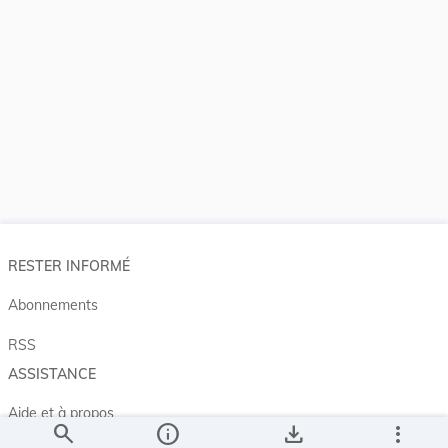
RESTER INFORMÉ
Abonnements
RSS
ASSISTANCE
Aide et à propos
search
info
save_alt
more_vert