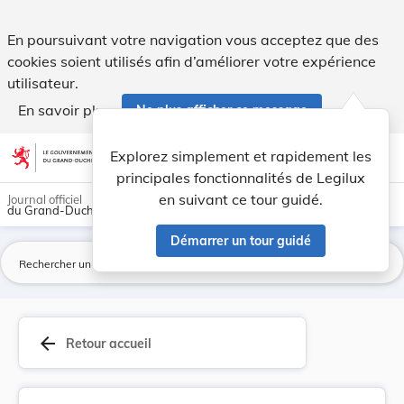
Règlement d’exécution (UE) 2023/853 du Conseil ... - Legilu
En poursuivant votre navigation vous acceptez que des
cookies soient utilisés afin d’améliorer votre expérience
utilisateur.
En savoir plus
Ne plus afficher ce message
Aller au contenu
help
light_mode
dark_mode
account_circle
Explorez simplement et rapidement les
Aide
principales fonctionnalités de Legilux
en suivant ce tour guidé.
Journal officiel
du Grand-Duché de Luxembourg
Démarrer un tour guidé
La
arrow_back
Retour accueil