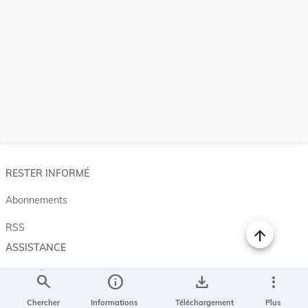
RESTER INFORMÉ
Abonnements
RSS
ASSISTANCE
Aide et à propos
search
info
save_alt
more_vert
Projet Casemates
Chercher
Informations
Téléchargement
Plus