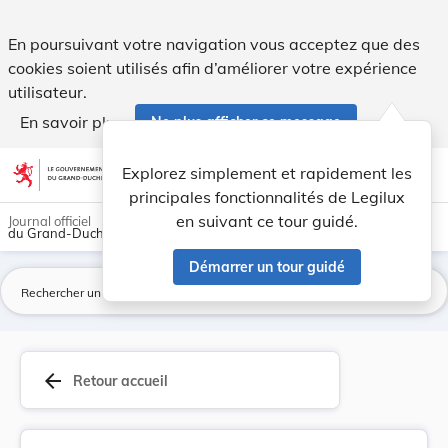
Règlement (UE) 2024/1348 du Parlement européen ... - Legi
En poursuivant votre navigation vous acceptez que des
cookies soient utilisés afin d’améliorer votre expérience
utilisateur.
En savoir plus
Ne plus afficher ce message
Aller au contenu
help
light_mode
dark_mode
account_circle
Explorez simplement et rapidement les
Aide
principales fonctionnalités de Legilux
en suivant ce tour guidé.
Journal officiel
du Grand-Duché de Luxembourg
Démarrer un tour guidé
La
arrow_back
Retour accueil