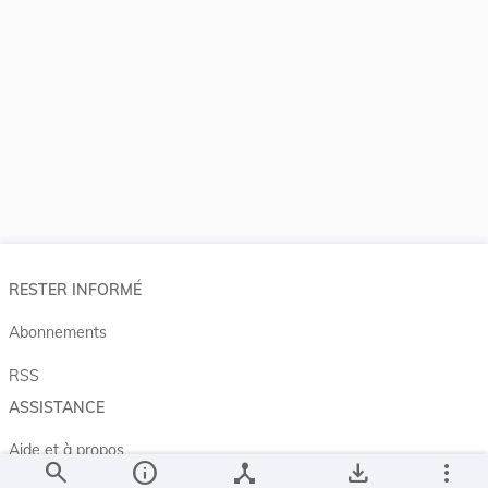
RESTER INFORMÉ
Abonnements
RSS
ASSISTANCE
Aide et à propos
search
info
device_hub
save_alt
more_vert