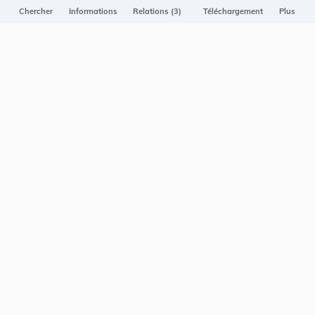
Projet Casemates
Chercher
Informations
Relations (3)
Téléchargement
Plus
ELI
NOUS CONTACTER
Service central de législation
5, rue Plaetis
L-2338 LUXEMBOURG
info@legilux.public.lu
E-mail
My LegiBox
, votre espace personnel.
Se connecter
Enregistrer et organiser vos actes préférés, enregistrer vos
recherches, soyez alerté en cas de modification sur un document
qui vous intéresse.
EN PLUS
Conditions générales