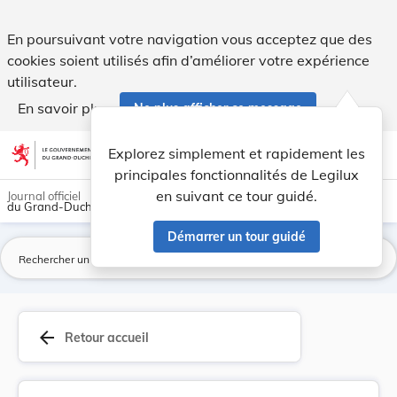
Règlement (UE) 2024/1356 du Parlement européen ... - Legi
En poursuivant votre navigation vous acceptez que des
cookies soient utilisés afin d’améliorer votre expérience
utilisateur.
En savoir plus
Ne plus afficher ce message
Aller au contenu
help
light_mode
dark_mode
account_circle
Explorez simplement et rapidement les
Aide
principales fonctionnalités de Legilux
en suivant ce tour guidé.
Journal officiel
du Grand-Duché de Luxembourg
Démarrer un tour guidé
La
arrow_back
Retour accueil