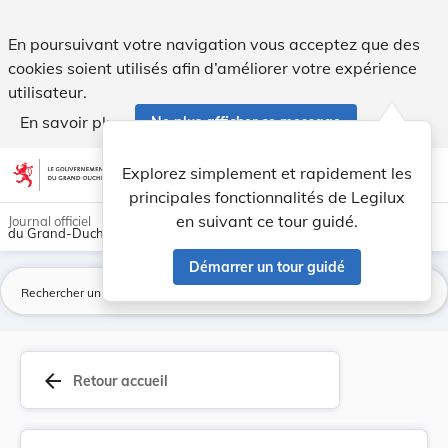
Règlement d’exécution (UE) 2024/739 du Conseil ... - Legilu
En poursuivant votre navigation vous acceptez que des
cookies soient utilisés afin d’améliorer votre expérience
utilisateur.
En savoir plus
Ne plus afficher ce message
Aller au contenu
help
light_mode
dark_mode
account_circle
Explorez simplement et rapidement les
Aide
principales fonctionnalités de Legilux
en suivant ce tour guidé.
Journal officiel
du Grand-Duché de Luxembourg
Démarrer un tour guidé
La
arrow_back
Retour accueil