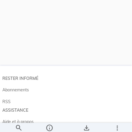
RESTER INFORMÉ
Abonnements
RSS
ASSISTANCE
Aide et à propos
search
info
save_alt
more_vert