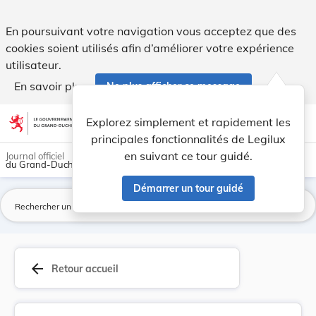
Règlement d’exécution (UE) 2024/994 de la Commi... - Legil
En poursuivant votre navigation vous acceptez que des
cookies soient utilisés afin d’améliorer votre expérience
utilisateur.
En savoir plus
Ne plus afficher ce message
Aller au contenu
help
light_mode
dark_mode
account_circle
Explorez simplement et rapidement les
Aide
principales fonctionnalités de Legilux
en suivant ce tour guidé.
Journal officiel
du Grand-Duché de Luxembourg
Démarrer un tour guidé
La
arrow_back
Retour accueil