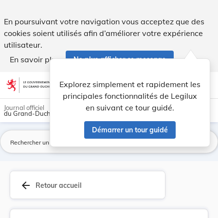
Règlement d’exécution (UE) 2025/1256 du Conseil... - Legilu
En poursuivant votre navigation vous acceptez que des
cookies soient utilisés afin d’améliorer votre expérience
utilisateur.
En savoir plus
Ne plus afficher ce message
Aller au contenu
help
light_mode
dark_mode
account_circle
Explorez simplement et rapidement les
Aide
principales fonctionnalités de Legilux
en suivant ce tour guidé.
Journal officiel
du Grand-Duché de Luxembourg
Démarrer un tour guidé
La
arrow_back
Retour accueil