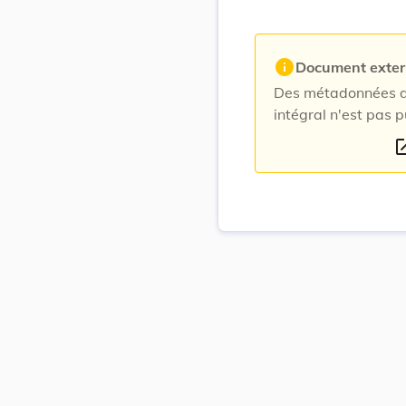
info
Document exte
Des métadonnées du
intégral n'est pas p
open_i