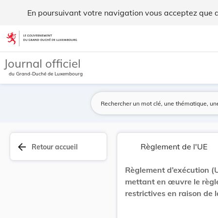
Règlement d’exécution (UE) 2025/2443 du Conseil... - Legilu
En poursuivant votre navigation vous acceptez que des
Aller au contenu
Journal officiel
du Grand-Duché de Luxembourg
arrow_back
Règlement de l'UE
Retour accueil
Règlement d’exécution (
mettant en œuvre le règ
restrictives en raison de l