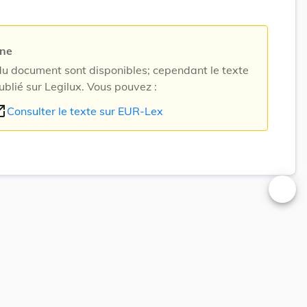
rne
 document sont disponibles; cependant le texte
ublié sur Legilux. Vous pouvez :
n_new
Consulter le texte sur EUR-Lex
Changer