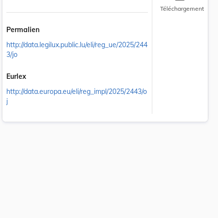
Téléchargement
Permalien
http://data.legilux.public.lu/eli/reg_ue/2025/244
3/jo
Eurlex
http://data.europa.eu/eli/reg_impl/2025/2443/o
j
 la taille du texte