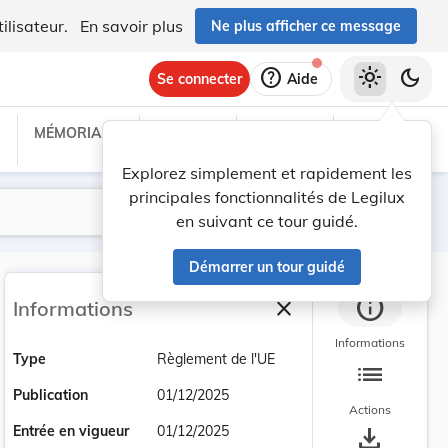
ilisateur.
En savoir plus
Ne plus afficher ce message
help
light_mode
dark_mode
Se connecter
Aide
MÉMORIAL C
TRAITÉS
PROJETS
TEXTES UE
Explorez simplement et rapidement les
principales fonctionnalités de Legilux
Lancer la recherche
Filtres
en suivant ce tour guidé.
Démarrer un tour guidé
info
close
Informations
Fermer la barre latéra
Informations
Type
Règlement de l'UE
list
Publication
01/12/2025
Actions
save_alt
Entrée en vigueur
01/12/2025