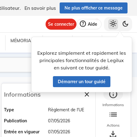
ilisateur.
En savoir plus
Ne plus afficher ce message
help
light_mode
dark_mode
Se connecter
Aide
MÉMORIAL C
TRAITÉS
PROJETS
TEXTES UE
Explorez simplement et rapidement les
principales fonctionnalités de Legilux
Lancer la recherche
Filtres
en suivant ce tour guidé.
Démarrer un tour guidé
info
close
Informations
Fermer la barre latéra
Informations
Type
Règlement de l'UE
list
Publication
07/05/2026
Actions
save_alt
Entrée en vigueur
07/05/2026