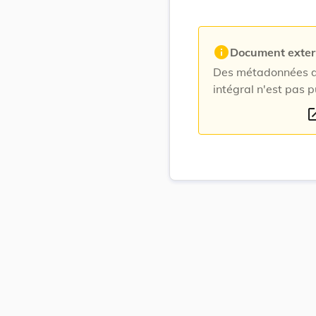
info
Document exte
Des métadonnées du
intégral n'est pas p
open_i