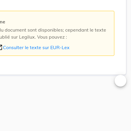
rne
 document sont disponibles; cependant le texte
ublié sur Legilux. Vous pouvez :
n_new
Consulter le texte sur EUR-Lex
Changer