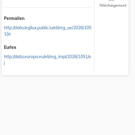
Téléchargement
Permalien
http://data.legilux.public.lu/eli/reg_ue/2026/105
1/jo
Eurlex
http://data.europa.eu/eli/reg_impl/2026/1051/o
j
 la taille du texte