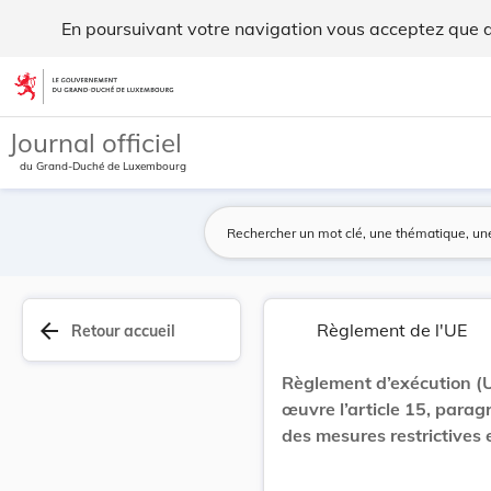
Règlement d’exécution (UE) 2026/1051 du Conseil... - Legilu
En poursuivant votre navigation vous acceptez que des
Aller au contenu
Journal officiel
du Grand-Duché de Luxembourg
arrow_back
Règlement de l'UE
Retour accueil
Règlement d’exécution (
œuvre l’article 15, para
des mesures restrictives