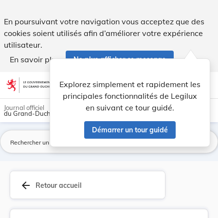
Règlement d’exécution (UE) 2026/1055 du Conseil... - Legilu
En poursuivant votre navigation vous acceptez que des
cookies soient utilisés afin d’améliorer votre expérience
utilisateur.
En savoir plus
Ne plus afficher ce message
Aller au contenu
help
light_mode
dark_mode
account_circle
Explorez simplement et rapidement les
Aide
principales fonctionnalités de Legilux
en suivant ce tour guidé.
Journal officiel
du Grand-Duché de Luxembourg
Démarrer un tour guidé
La
arrow_back
Retour accueil