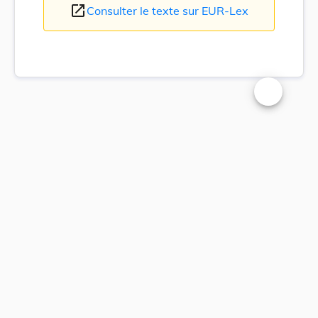
open_in_new
Consulter le texte sur EUR-Lex
Changer la t