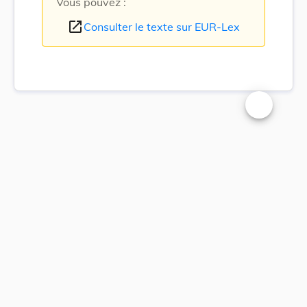
Vous pouvez :
open_in_new
Consulter le texte sur EUR-Lex
Changer la t