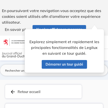
Règlement d’exécution (UE) 2026/1154 de la Comm... - Legi
En poursuivant votre navigation vous acceptez que des
cookies soient utilisés afin d’améliorer votre expérience
utilisateur.
En savoir plus
Ne plus afficher ce message
Aller au contenu
help
light_mode
dark_mode
account_circle
Explorez simplement et rapidement les
Aide
principales fonctionnalités de Legilux
en suivant ce tour guidé.
Journal officiel
du Grand-Duché de Luxembourg
Démarrer un tour guidé
La
arrow_back
Retour accueil