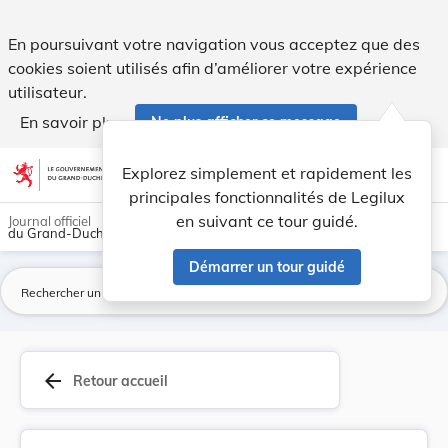
Règlement d’exécution (UE) 2026/1177 du Conseil... - Legilu
En poursuivant votre navigation vous acceptez que des
cookies soient utilisés afin d’améliorer votre expérience
utilisateur.
En savoir plus
Ne plus afficher ce message
Aller au contenu
help
light_mode
dark_mode
account_circle
Explorez simplement et rapidement les
Aide
principales fonctionnalités de Legilux
en suivant ce tour guidé.
Journal officiel
du Grand-Duché de Luxembourg
Démarrer un tour guidé
La
arrow_back
Retour accueil