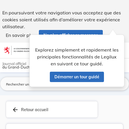
Règlement d’exécution (PESC) 2026/1225 du Conse... - Legi
En poursuivant votre navigation vous acceptez que des
cookies soient utilisés afin d’améliorer votre expérience
utilisateur.
En savoir plus
Ne plus afficher ce message
Aller au contenu
help
light_mode
dark_mode
account_circle
Explorez simplement et rapidement les
Aide
principales fonctionnalités de Legilux
en suivant ce tour guidé.
Journal officiel
du Grand-Duché de Luxembourg
Démarrer un tour guidé
La
arrow_back
Retour accueil