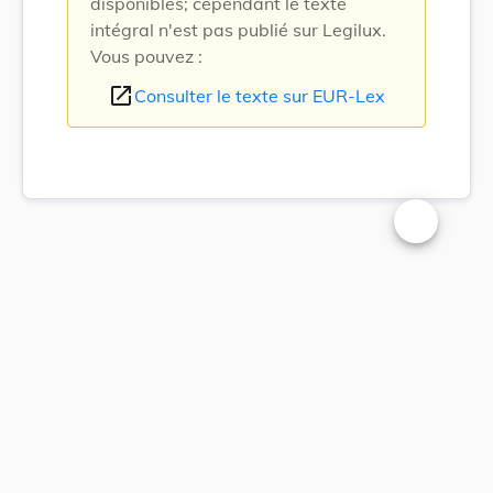
disponibles; cependant le texte
intégral n'est pas publié sur Legilux.
Vous pouvez :
open_in_new
Consulter le texte sur EUR-Lex
Changer la t