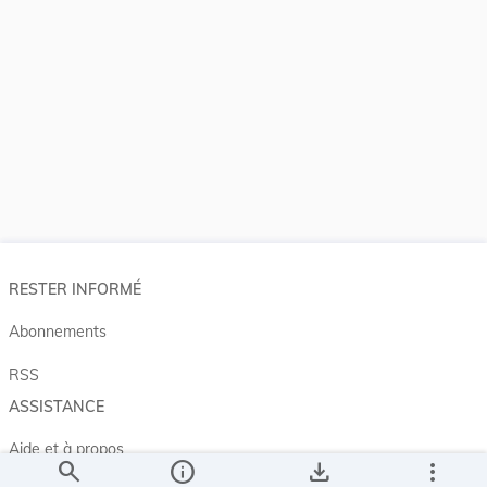
RESTER INFORMÉ
Abonnements
RSS
ASSISTANCE
Aide et à propos
search
info
save_alt
more_vert