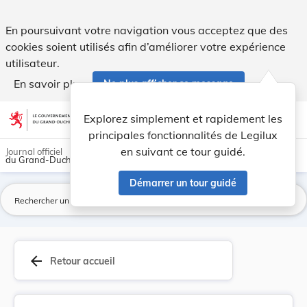
Règlement d’exécution (UE) 2026/1393 du Conseil... - Legilu
En poursuivant votre navigation vous acceptez que des
cookies soient utilisés afin d’améliorer votre expérience
utilisateur.
En savoir plus
Ne plus afficher ce message
Aller au contenu
help
light_mode
dark_mode
account_circle
Explorez simplement et rapidement les
Aide
principales fonctionnalités de Legilux
en suivant ce tour guidé.
Journal officiel
du Grand-Duché de Luxembourg
Démarrer un tour guidé
La
arrow_back
Retour accueil