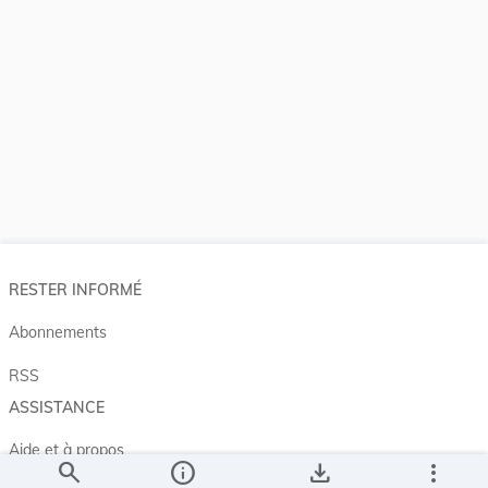
RESTER INFORMÉ
Abonnements
RSS
ASSISTANCE
Aide et à propos
search
info
save_alt
more_vert